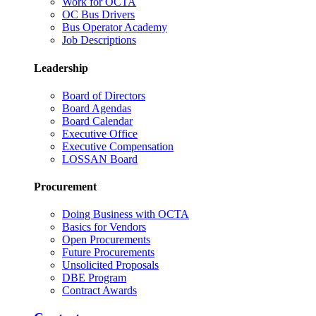
Work for OCTA
OC Bus Drivers
Bus Operator Academy
Job Descriptions
Leadership
Board of Directors
Board Agendas
Board Calendar
Executive Office
Executive Compensation
LOSSAN Board
Procurement
Doing Business with OCTA
Basics for Vendors
Open Procurements
Future Procurements
Unsolicited Proposals
DBE Program
Contract Awards