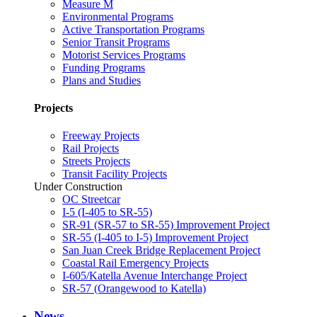
Measure M
Environmental Programs
Active Transportation Programs
Senior Transit Programs
Motorist Services Programs
Funding Programs
Plans and Studies
Projects
Freeway Projects
Rail Projects
Streets Projects
Transit Facility Projects
Under Construction
OC Streetcar
I-5 (I-405 to SR-55)
SR-91 (SR-57 to SR-55) Improvement Project
SR-55 (I-405 to I-5) Improvement Project
San Juan Creek Bridge Replacement Project
Coastal Rail Emergency Projects
I-605/Katella Avenue Interchange Project
SR-57 (Orangewood to Katella)
News