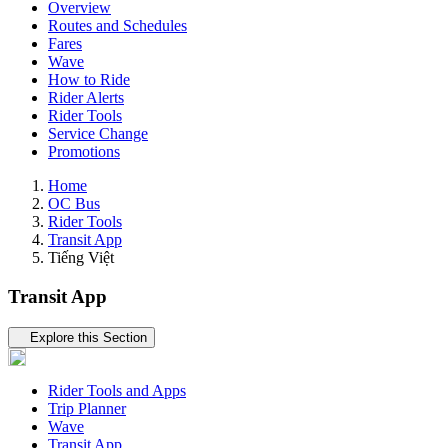
Overview
Routes and Schedules
Fares
Wave
How to Ride
Rider Alerts
Rider Tools
Service Change
Promotions
Home
OC Bus
Rider Tools
Transit App
Tiếng Việt
Transit App
Tertiary navigation
Explore this Section
Rider Tools and Apps
Trip Planner
Wave
Transit App