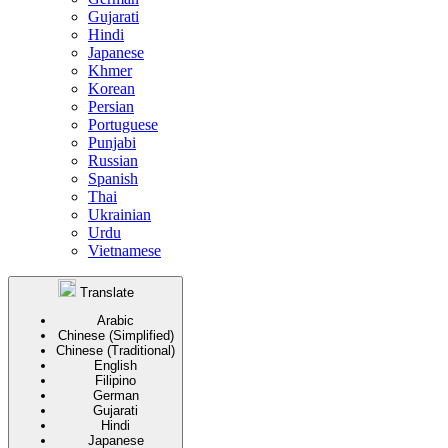
Gujarati
Hindi
Japanese
Khmer
Korean
Persian
Portuguese
Punjabi
Russian
Spanish
Thai
Ukrainian
Urdu
Vietnamese
Translate
Arabic
Chinese (Simplified)
Chinese (Traditional)
English
Filipino
German
Gujarati
Hindi
Japanese