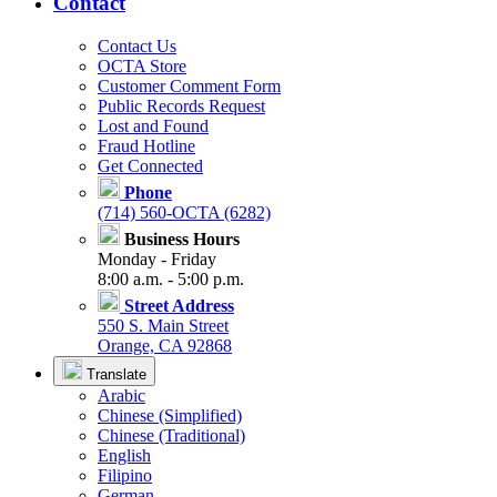
Contact
Contact Us
OCTA Store
Customer Comment Form
Public Records Request
Lost and Found
Fraud Hotline
Get Connected
Phone
(714) 560-OCTA (6282)
Business Hours
Monday - Friday
8:00 a.m. - 5:00 p.m.
Street Address
550 S. Main Street
Orange, CA 92868
Translate
Arabic
Chinese (Simplified)
Chinese (Traditional)
English
Filipino
German