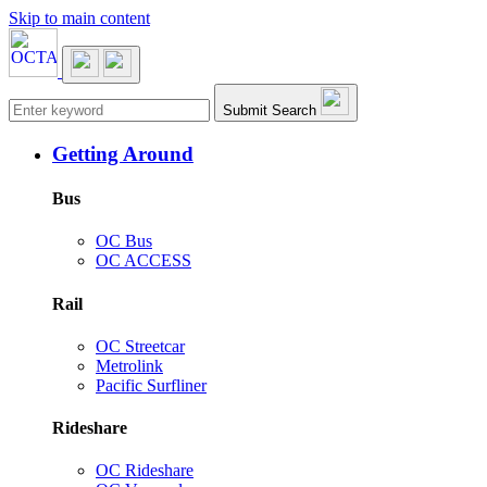
Skip to main content
Main navigation
Submit Search
Getting Around
Bus
OC Bus
OC ACCESS
Rail
OC Streetcar
Metrolink
Pacific Surfliner
Rideshare
OC Rideshare