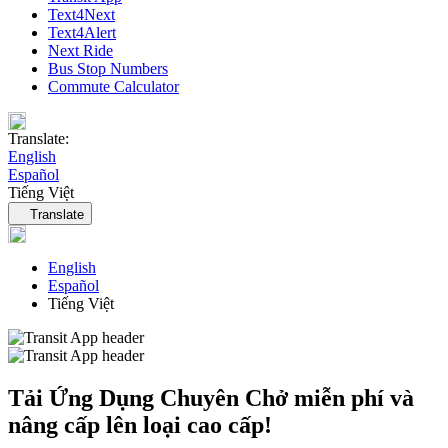
Text4Next
Text4Alert
Next Ride
Bus Stop Numbers
Commute Calculator
Translate:
English
Español
Tiếng Việt
Language navigation
Translate
English
Español
Tiếng Việt
Tải Ứng Dụng Chuyên Chở miễn phí và
nâng cấp lên loại cao cấp!