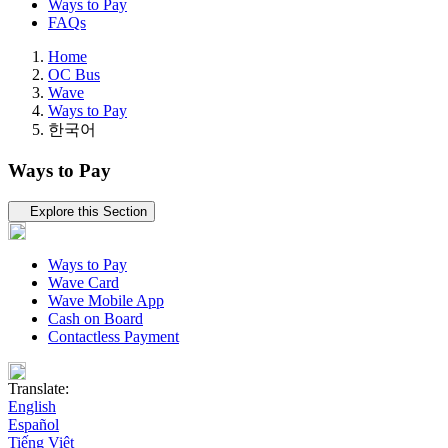
Ways to Pay
FAQs
Home
OC Bus
Wave
Ways to Pay
한국어
Ways to Pay
Tertiary navigation
Explore this Section
Ways to Pay
Wave Card
Wave Mobile App
Cash on Board
Contactless Payment
Translate:
English
Español
Tiếng Việt