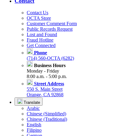
Contact
Contact Us
OCTA Store
Customer Comment Form
Public Records Request
Lost and Found
Fraud Hotline
Get Connected
Phone
(714) 560-OCTA (6282)
Business Hours
Monday - Friday
8:00 a.m. - 5:00 p.m.
Street Address
550 S. Main Street
Orange, CA 92868
Translate
Arabic
Chinese (Simplified)
Chinese (Traditional)
English
Filipino
German