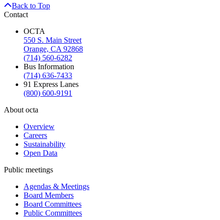
Back to Top
Contact
OCTA
550 S. Main Street
Orange, CA 92868
(714) 560-6282
Bus Information
(714) 636-7433
91 Express Lanes
(800) 600-9191
About octa
Overview
Careers
Sustainability
Open Data
Public meetings
Agendas & Meetings
Board Members
Board Committees
Public Committees