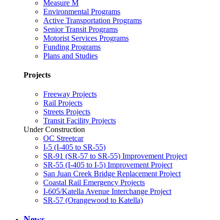
Measure M
Environmental Programs
Active Transportation Programs
Senior Transit Programs
Motorist Services Programs
Funding Programs
Plans and Studies
Projects
Freeway Projects
Rail Projects
Streets Projects
Transit Facility Projects
Under Construction
OC Streetcar
I-5 (I-405 to SR-55)
SR-91 (SR-57 to SR-55) Improvement Project
SR-55 (I-405 to I-5) Improvement Project
San Juan Creek Bridge Replacement Project
Coastal Rail Emergency Projects
I-605/Katella Avenue Interchange Project
SR-57 (Orangewood to Katella)
News