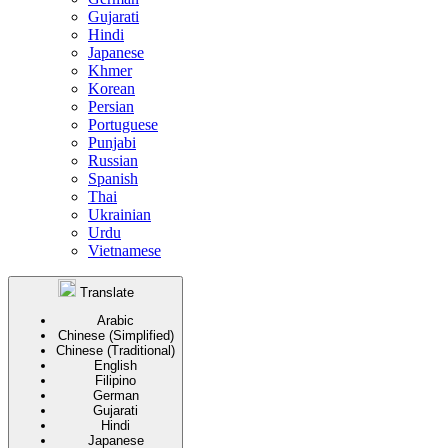
Gujarati
Hindi
Japanese
Khmer
Korean
Persian
Portuguese
Punjabi
Russian
Spanish
Thai
Ukrainian
Urdu
Vietnamese
Translate
Arabic
Chinese (Simplified)
Chinese (Traditional)
English
Filipino
German
Gujarati
Hindi
Japanese