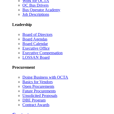
Work for OCTA
OC Bus Drivers
Bus Operator Academy
Job Descriptions
Leadership
Board of Directors
Board Agendas
Board Calendar
Executive Office
Executive Compensation
LOSSAN Board
Procurement
Doing Business with OCTA
Basics for Vendors
Open Procurements
Future Procurements
Unsolicited Proposals
DBE Program
Contract Awards