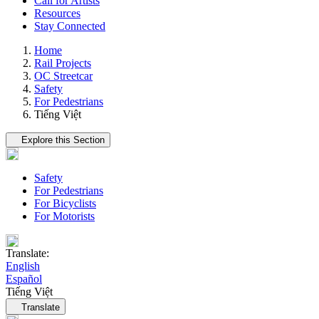
Call for Artists
Resources
Stay Connected
Home
Rail Projects
OC Streetcar
Safety
For Pedestrians
Tiếng Việt
Tertiary navigation
Explore this Section
Safety
For Pedestrians
For Bicyclists
For Motorists
Translate:
English
Español
Tiếng Việt
Language navigation
Translate