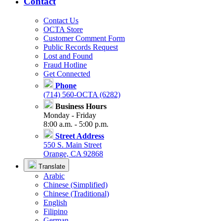
Contact
Contact Us
OCTA Store
Customer Comment Form
Public Records Request
Lost and Found
Fraud Hotline
Get Connected
Phone
(714) 560-OCTA (6282)
Business Hours
Monday - Friday
8:00 a.m. - 5:00 p.m.
Street Address
550 S. Main Street
Orange, CA 92868
Translate
Arabic
Chinese (Simplified)
Chinese (Traditional)
English
Filipino
German