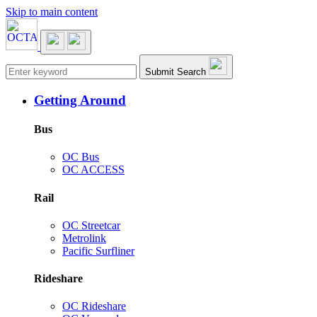
Skip to main content
Main navigation
Submit Search
Getting Around
Bus
OC Bus
OC ACCESS
Rail
OC Streetcar
Metrolink
Pacific Surfliner
Rideshare
OC Rideshare