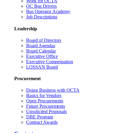
Work for OCTA
OC Bus Drivers
Bus Operator Academy
Job Descriptions
Leadership
Board of Directors
Board Agendas
Board Calendar
Executive Office
Executive Compensation
LOSSAN Board
Procurement
Doing Business with OCTA
Basics for Vendors
Open Procurements
Future Procurements
Unsolicited Proposals
DBE Program
Contract Awards