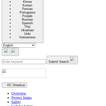
Khmer
Korean
Persian
Portuguese
Punjabi
Russian
Spanish
Thai
Ukrainian
Urdu
Vietnamese
Submit Search
Secondary navigation
OC Streetcar
Overview
Project Status
Safety