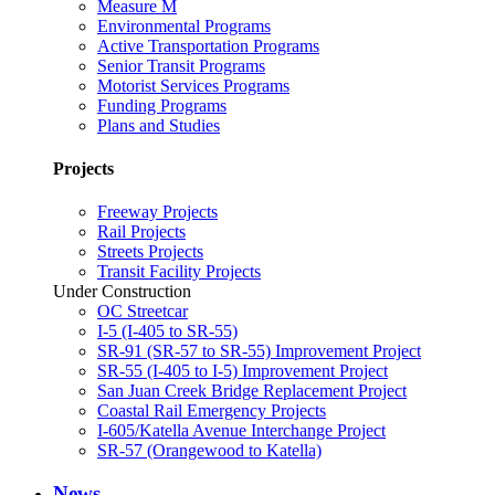
Measure M
Environmental Programs
Active Transportation Programs
Senior Transit Programs
Motorist Services Programs
Funding Programs
Plans and Studies
Projects
Freeway Projects
Rail Projects
Streets Projects
Transit Facility Projects
Under Construction
OC Streetcar
I-5 (I-405 to SR-55)
SR-91 (SR-57 to SR-55) Improvement Project
SR-55 (I-405 to I-5) Improvement Project
San Juan Creek Bridge Replacement Project
Coastal Rail Emergency Projects
I-605/Katella Avenue Interchange Project
SR-57 (Orangewood to Katella)
News