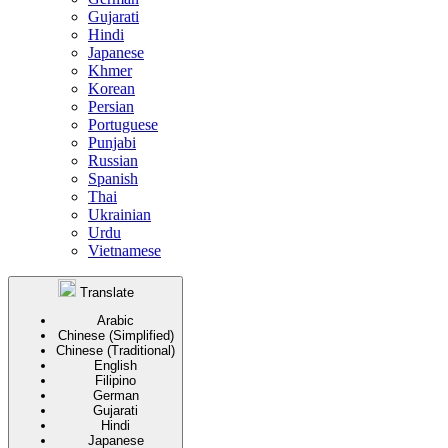
Gujarati
Hindi
Japanese
Khmer
Korean
Persian
Portuguese
Punjabi
Russian
Spanish
Thai
Ukrainian
Urdu
Vietnamese
Translate
Arabic
Chinese (Simplified)
Chinese (Traditional)
English
Filipino
German
Gujarati
Hindi
Japanese